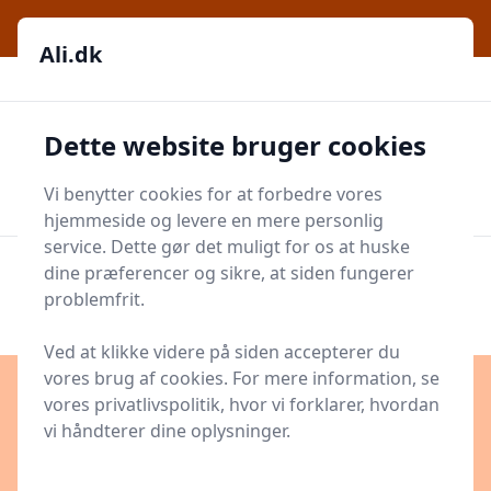
Ali.dk
Ali.dk
Ali.dk
Dette website bruger cookies
Men
Søg
Søg
Vi benytter cookies for at forbedre vores
hjemmeside og levere en mere personlig
Indlæg på ali.dk
service. Dette gør det muligt for os at huske
dine præferencer og sikre, at siden fungerer
problemfrit.
Se alle 0 indlæg i kategorien Indlæg på ali.dk på Ali.dk
Ved at klikke videre på siden accepterer du
vores brug af cookies. For mere information, se
KONTAKT ALI.DK
vores privatlivspolitik, hvor vi forklarer, hvordan
vi håndterer dine oplysninger.
Kontakt Ali.dk på vores centralmail
bggd@bggd.dk
-
mærk mailen Ali.dk