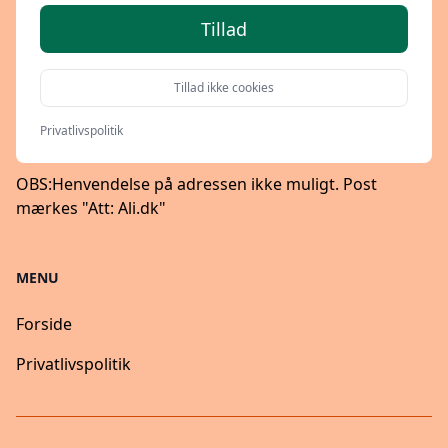
Tillad
UDGIVER
Tillad ikke cookies
BGGD Digital ApS - CVR: 34482853
Dalgas Boulevard 48 - 2000 Frederiksberg
Privatlivspolitik
Danmark
OBS:
Henvendelse på adressen ikke muligt. Post
mærkes "Att: Ali.dk"
MENU
Forside
Privatlivspolitik